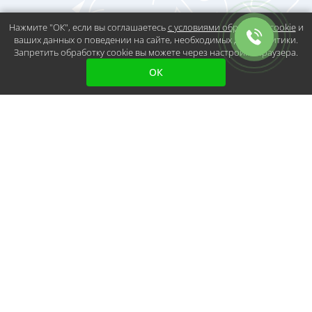
Нажмите "ОК", если вы соглашаетесь
с условиями обработки cookie
и
ваших данных о поведении на сайте, необходимых для аналитики.
Запретить обработку cookie вы можете через настройки браузера.
ОК
Остались вопросы?
Получите
консультацию
Если у вас возникли вопросы или вы не
знаете, с чего начать, оставьте свои
контактные данные. Наши специалисты
свяжутся с вами в ближайшее время.