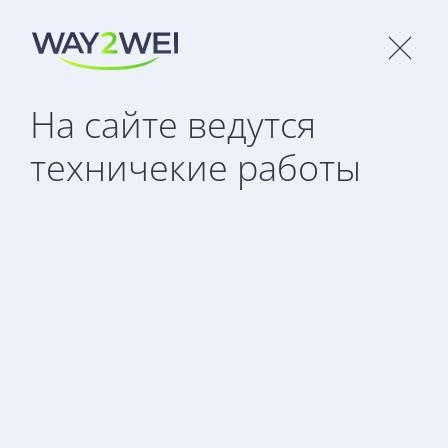
Медиа-центр
На сайте ведутся
техничекие работы
Все
Новости
Статьи
СМИ
Подписаться на рассылку
Загрузка...