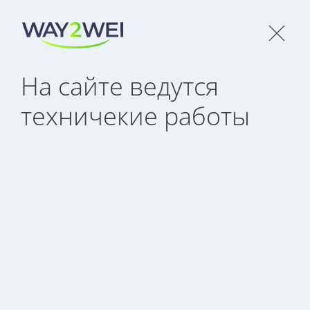
Медиа-центр
На сайте ведутся
техничекие работы
Все
Новости
Статьи
СМИ
Подписаться на рассылку
Загрузка...