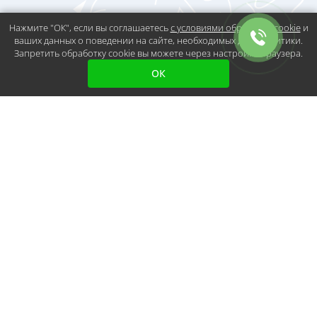
Нажмите "ОК", если вы соглашаетесь
с условиями обработки cookie
и
ваших данных о поведении на сайте, необходимых для аналитики.
Запретить обработку cookie вы можете через настройки браузера.
ОК
Остались вопросы?
Получите
консультацию
Если у вас возникли вопросы или вы не
знаете, с чего начать, оставьте свои
контактные данные. Наши специалисты
свяжутся с вами в ближайшее время.