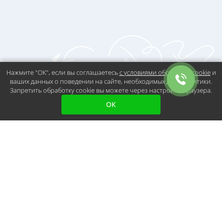
Нажмите "ОК", если вы соглашаетесь
с условиями обработки cookie
и
ваших данных о поведении на сайте, необходимых для аналитики.
Запретить обработку cookie вы можете через настройки браузера.
ОК
Не можете
определиться с
выбором?
Получите