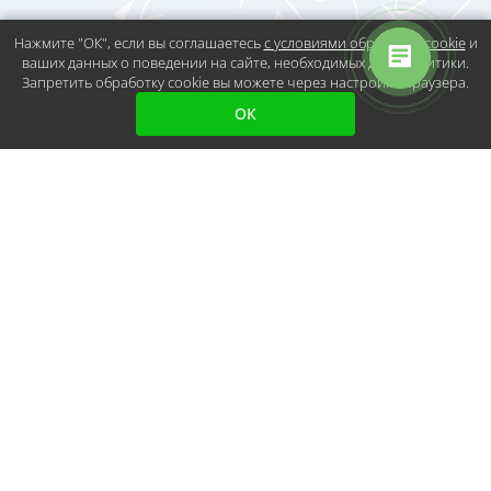
Нажмите "ОК", если вы соглашаетесь
с условиями обработки cookie
и
ваших данных о поведении на сайте, необходимых для аналитики.
Запретить обработку cookie вы можете через настройки браузера.
ОК
Остались вопросы?
Получите
консультацию
Если у вас возникли вопросы или вы не
знаете, с чего начать, оставьте свои
контактные данные. Наши специалисты
свяжутся с вами в ближайшее время.