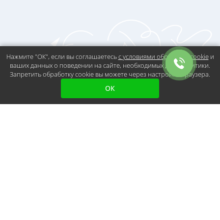
Нажмите "ОК", если вы соглашаетесь
с условиями обработки cookie
и
ваших данных о поведении на сайте, необходимых для аналитики.
Запретить обработку cookie вы можете через настройки браузера.
ОК
Остались вопросы?
Получите
консультацию
Если у вас возникли вопросы или вы не
знаете, с чего начать, оставьте свои